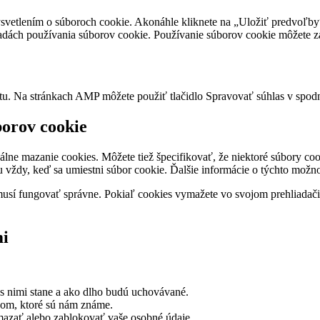
vetlením o súboroch cookie. Akonáhle kliknete na „Uložiť predvoľby“,
ásadách používania súborov cookie. Používanie súborov cookie môžete z
tu. Na stránkach AMP môžete použiť tlačidlo Spravovať súhlas v spodne
borov cookie
álne mazanie cookies. Môžete tiež špecifikovať, že niektoré súbory c
ávu vždy, keď sa umiestni súbor cookie. Ďalšie informácie o týchto mož
usí fungovať správne. Pokiaľ cookies vymažete vo svojom prehliadači
mi
 s nimi stane a ako dlho budú uchovávané.
jom, ktoré sú nám známe.
mazať alebo zablokovať vaše osobné údaje.