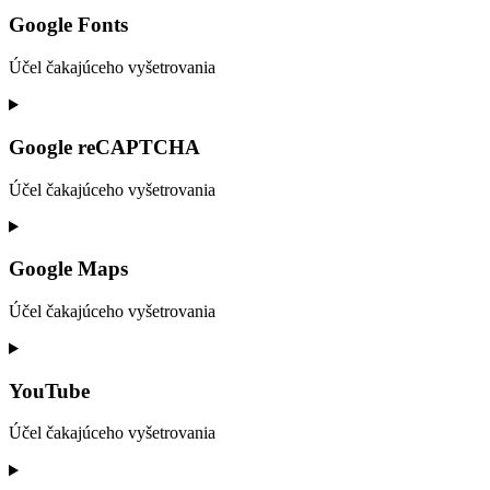
to
service
Google Fonts
adobe-
fonts
Účel čakajúceho vyšetrovania
Consent
to
service
Google reCAPTCHA
google-
fonts
Účel čakajúceho vyšetrovania
Consent
to
service
Google Maps
google-
recaptcha
Účel čakajúceho vyšetrovania
Consent
to
service
YouTube
google-
maps
Účel čakajúceho vyšetrovania
Consent
to