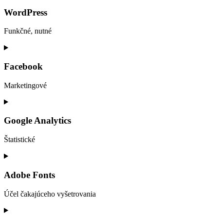
WordPress
Funkčné, nutné
Consent
to
service
Facebook
wordpress
Marketingové
Consent
to
service
Google Analytics
facebook
Štatistické
Consent
to
service
Adobe Fonts
google-
analytics
Účel čakajúceho vyšetrovania
Consent