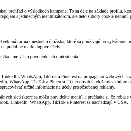
ať prehľad o výsledkoch kampane. To sa deje na základe profilu, kto
pojení s jedinečným identifikátorom, ale tieto súbory cookie nebudú 
vek iná forma miestneho úložiska, ktoré sa používajú na vytváranie p
 na podobné marketingové účely.
, žiadame vás o povolenie ich umiestnenia.
inkedIn, WhatsApp, TikTok a Pinterest na propagáciu webových stránok
kedIn, WhatsApp, TikTok a Pinterest. Tento obsah je vložený s kódo
spracovávať určité informácie na účely prispôsobenej reklamy.
álnych sietí (ktoré sa môžu pravidelne meniť) a prečítajte si, čo robi
ebook, LinkedIn, WhatsApp, TikTok a Pinterest sa nachádzajú v USA.