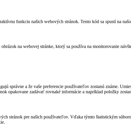
eraktívnu funkciu našich webových stránok. Tento kód sa spustí na našo
bo obrázok na webovej stránke, ktorý sa používa na monitorovanie ná
fungujú správne a že vaše preferencie používateľov zostanú známe. U
ánok opakovane zadávať rovnaké informácie a napríklad položky zosta
ových stránok pre našich používateľov. Vďaka týmto štatistickým súb
ie.