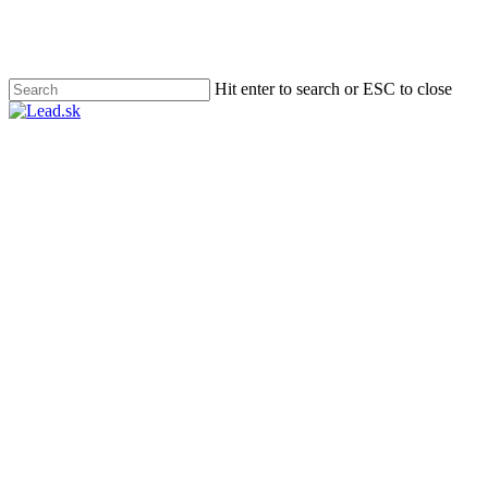
Skip
to
main
content
Hit enter to search or ESC to close
Close
Search