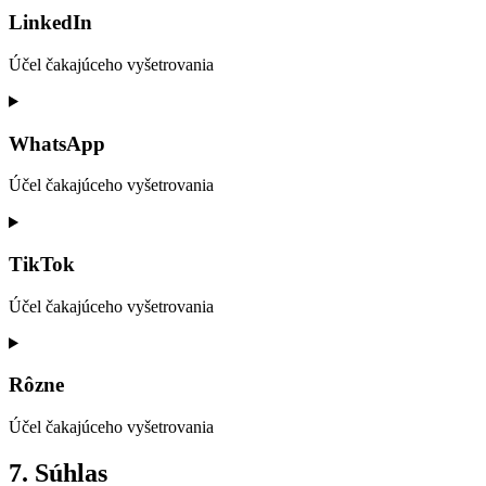
service
LinkedIn
youtube
Účel čakajúceho vyšetrovania
Consent
to
service
WhatsApp
linkedin
Účel čakajúceho vyšetrovania
Consent
to
service
TikTok
whatsapp
Účel čakajúceho vyšetrovania
Consent
to
service
Rôzne
tiktok
Účel čakajúceho vyšetrovania
Consent
7. Súhlas
to