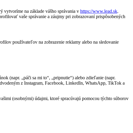
rý vytvoríme na základe vášho správania v
https://www.lead.sk
.
profilovať vaše správanie a záujmy pri zobrazovaní prispôsobených
rofilov používateľov na zobrazenie reklamy alebo na sledovanie
 (napr. „páči sa mi to“, „pripnutie“) alebo zdieľanie (napr.
m odvodeným z Instagram, Facebook, LinkedIn, WhatsApp, TikTok a
a s vašimi (osobnými) údajmi, ktoré spracúvajú pomocou týchto súborov