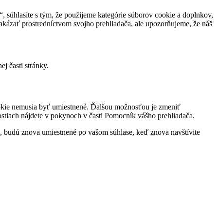
 súhlasíte s tým, že použijeme kategórie súborov cookie a doplnkov,
akázať prostredníctvom svojho prehliadača, ale upozorňujeme, že náš
j časti stránky.
ookie nemusia byť umiestnené. Ďalšou možnosťou je zmeniť
nostiach nájdete v pokynoch v časti Pomocník vášho prehliadača.
, budú znova umiestnené po vašom súhlase, keď znova navštívite