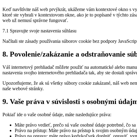
service
Keď navštívite náš web prvýkrát, ukážeme vám kontextové okno s vys
rôzne
ktoré ste vybrali v kontextovom okne, ako je to popísané v týchto z
web už nemusí správne fungovať.
7.1 Spravujte svoje nastavenia súhlasu
Načítali ste zásady používania súborov cookie bez podpory JavaScrip
8. Povolenie/zakázanie a odstraňovanie sú
Váš internetový prehliadač môžete použiť na automatické alebo manu
nastavenia svojho internetového prehliadača tak, aby ste dostali spr
Upozorňujeme, že ak sú všetky súbory cookie zakázané, náš web nem
naše webové stránky.
9. Vaše práva v súvislosti s osobnými údaj
Pokiaľ ide o vaše osobné údaje, máte nasledujúce práva:
Máte právo vedieť, prečo sú vaše osobné údaje potrebné, čo sa
Právo na prístup: Máte právo na prístup k svojim osobným úda
Právo na opravu: máte právo kedykoľvek doplniť, opraviť, vy