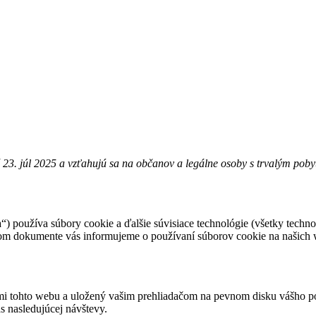
é 23. júl 2025 a vzťahujú sa na občanov a legálne osoby s trvalým po
“) používa súbory cookie a ďalšie súvisiace technológie (všetky techn
edenom dokumente vás informujeme o používaní súborov cookie na našich
ami tohto webu a uložený vašim prehliadačom na pevnom disku vášho po
as nasledujúcej návštevy.